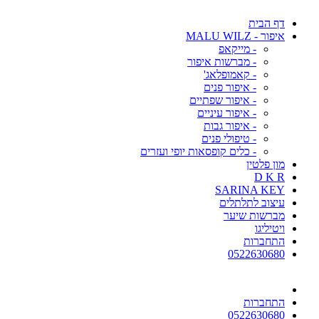
דף הבית
איפור - MALU WILZ
- מייקאפ
- מברשות איפור
- קאמופלאג'
- איפור פנים
- איפור שפתיים
- איפור עיניים
- איפור גבות
- טיפולי פנים
- כלים קופסאות יופי ועזרים
מון פלטין
D K R
SARINA KEY
עיצוב לתלתלים
מברשות שיער
ויטיליגו
התחברות
0522630680
התחברות
0522630680