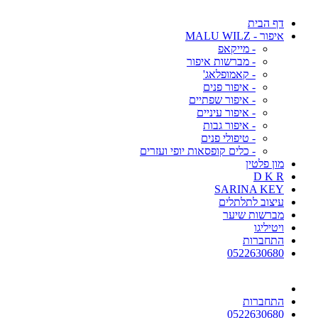
דף הבית
איפור - MALU WILZ
- מייקאפ
- מברשות איפור
- קאמופלאג'
- איפור פנים
- איפור שפתיים
- איפור עיניים
- איפור גבות
- טיפולי פנים
- כלים קופסאות יופי ועזרים
מון פלטין
D K R
SARINA KEY
עיצוב לתלתלים
מברשות שיער
ויטיליגו
התחברות
0522630680
התחברות
0522630680