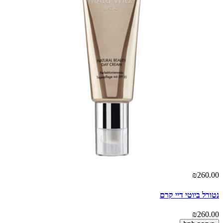
00
מבר
00
₪260.00
נטורל ביוטי דיי קרם
₪260.00