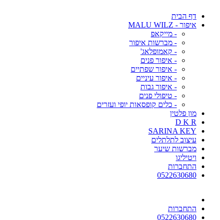
דף הבית
איפור - MALU WILZ
- מייקאפ
- מברשות איפור
- קאמופלאג'
- איפור פנים
- איפור שפתיים
- איפור עיניים
- איפור גבות
- טיפולי פנים
- כלים קופסאות יופי ועזרים
מון פלטין
D K R
SARINA KEY
עיצוב לתלתלים
מברשות שיער
ויטיליגו
התחברות
0522630680
התחברות
0522630680