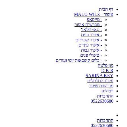
דף הבית
איפור - MALU WILZ
- מייקאפ
- מברשות איפור
- קאמופלאג'
- איפור פנים
- איפור שפתיים
- איפור עיניים
- איפור גבות
- טיפולי פנים
- כלים קופסאות יופי ועזרים
מון פלטין
D K R
SARINA KEY
עיצוב לתלתלים
מברשות שיער
ויטיליגו
התחברות
0522630680
התחברות
0522630680